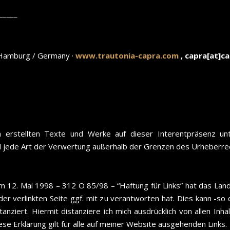
_____
 Hamburg / Germany ·
www.trautonia-capra.com
, capra[at]c
in erstellten Texte und Werke auf dieser Interentpräsenz u
nd jede Art der Verwertung außerhalb der Grenzen des Urheberre
vom 12. Mai 1998 – 312 O 85/98 – “Haftung für Links” hat das La
 der verlinkten Seite ggf. mit zu verantworten hat. Dies kann -
tanziert. Hiermit distanziere ich mich ausdrücklich von allen Inha
ese Erklärung gilt für alle auf meiner Website ausgehenden Links.