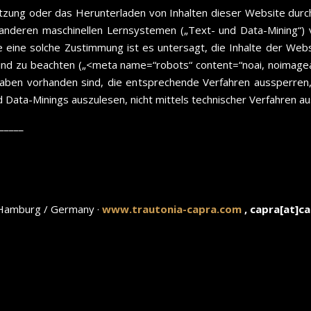
zung oder das Herunterladen von Inhalten dieser Website durch 
 anderen maschinellen Lernsystemen („Text- und Data-Mining“) vor
eine solche Zustimmung ist es untersagt, die Inhalte der Webs
zu beachten („<meta name=“robots“ content=“noai, noimageai“
aben vorhanden sind, die entsprechende Verfahren aussperren,
 Data-Minings auszulesen, nicht mittels technischer Verfahren a
_____
 Hamburg / Germany ·
www.trautonia-capra.com
, capra[at]c